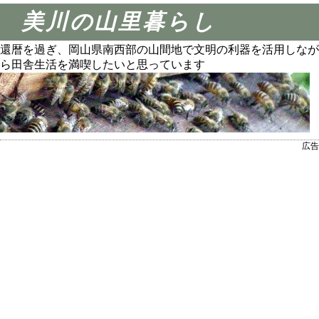
美川の山里暮らし
還暦を過ぎ、岡山県南西部の山間地で文明の利器を活用しなが
ら田舎生活を満喫したいと思っています
広告