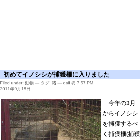
初めてイノシシが捕獲柵に入りました
Filed under:
動物
— タグ:
猪
— daii @ 7:57 PM
2011年9月18日
今年の3月
からイノシシ
を捕獲するべ
く捕獲柵(捕獲