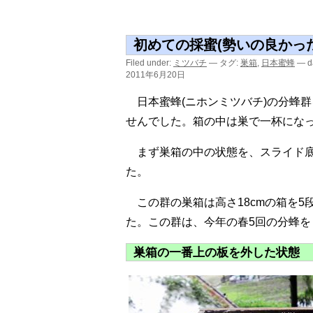
初めての採蜜(勢いの良かった
Filed under:
ミツバチ
— タグ:
巣箱
,
日本蜜蜂
— da
2011年6月20日
日本蜜蜂(ニホンミツバチ)の分蜂群
せんでした。箱の中は巣で一杯にな
まず巣箱の中の状態を、スライド
た。
この群の巣箱は高さ18cmの箱を
た。この群は、今年の春5回の分蜂を
巣箱の一番上の板を外した状態