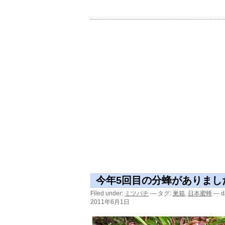
今年5回目の分蜂がありまし
Filed under:
ミツバチ
— タグ:
巣箱
,
日本蜜蜂
— da
2011年6月1日