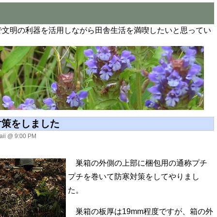
で文明の利器を活用しながら田舎生活を満喫したいと思ってい
対策をしました
ii @ 9:00 PM
巣箱の外側の上部に梱包用の通称プチ
プチを巻いて防寒対策をしてやりまし
た。
巣箱の板厚は19mm程度ですが、箱の外