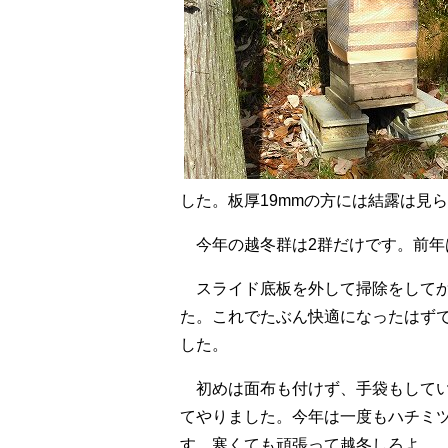
した。板厚19mmの方には結露は見
今年の越冬群は2群だけです。前年
スライド底板を外して掃除をして
た。これでたぶん快適になったはず
した。
初めは面布も付けず、手袋もして
てやりました。今年は一度もハチミ
す。寒くても頑張って越冬しろよ。