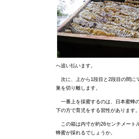
へ追い払います。
次に、上から1段目と2段目の間に
巣を切り離します。
一番上を採蜜するのは、日本蜜蜂
下の方で育児をする習性があります
この箱は内寸が約26センチメート
蜂蜜が採れるでしょうか。