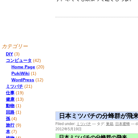
カテゴリー
DIY
(3)
コンピュータ
(42)
Home Page
(20)
PukiWiki
(1)
WordPress
(12)
ミツバチ
(21)
仕事
(19)
健康
(13)
動物
(1)
回路
(1)
日本ミツバチの分蜂群が飛
孫
(4)
Filed under:
ミツバチ
— タグ:
巣箱
,
日本蜜蜂
— da
旅行
(9)
2012年5月19日
本
(7)
日本ミツバチの分蜂群の飛来