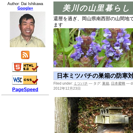
Author: Dai Ishikawa
美川の山里暮らし
Google+
還暦を過ぎ、岡山県南西部の山間地
ます
日本ミツバチの巣箱の防寒
Filed under:
ミツバチ
— タグ:
巣箱
,
日本蜜蜂
— da
2012年12月23日
PageSpeed