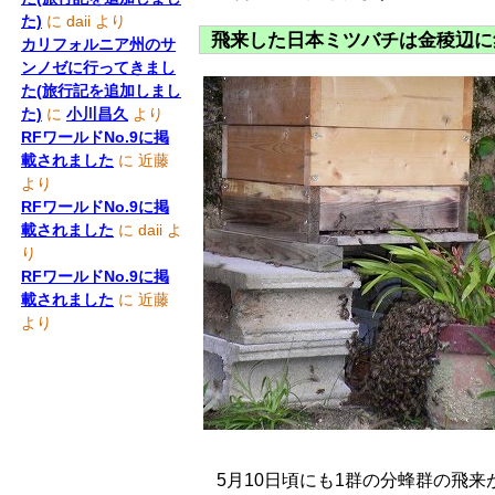
た)
に
daii
より
飛来した日本ミツバチは金稜辺に
カリフォルニア州のサ
ンノゼに行ってきまし
た(旅行記を追加しまし
た)
に
小川昌久
より
RFワールドNo.9に掲
載されました
に
近藤
より
RFワールドNo.9に掲
載されました
に
daii
よ
り
RFワールドNo.9に掲
載されました
に
近藤
より
5月10日頃にも1群の分蜂群の飛