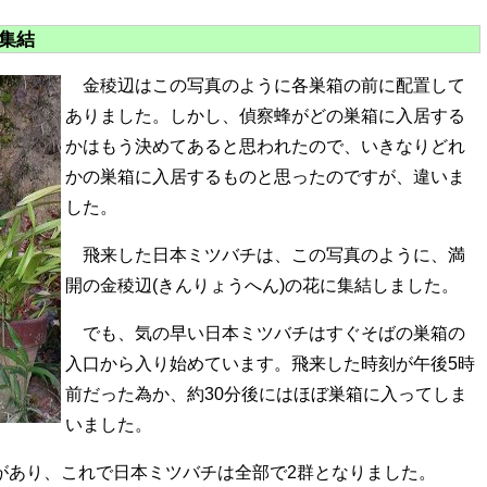
集結
金稜辺はこの写真のように各巣箱の前に配置して
ありました。しかし、偵察蜂がどの巣箱に入居する
かはもう決めてあると思われたので、いきなりどれ
かの巣箱に入居するものと思ったのですが、違いま
した。
飛来した日本ミツバチは、この写真のように、満
開の金稜辺(きんりょうへん)の花に集結しました。
でも、気の早い日本ミツバチはすぐそばの巣箱の
入口から入り始めています。飛来した時刻が午後5時
前だった為か、約30分後にはほぼ巣箱に入ってしま
いました。
来があり、これで日本ミツバチは全部で2群となりました。