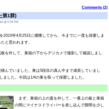
Comments (2)
第1群)
ii @ 6:39 PM
を2010年4月25日に捕獲してから、今までに一度も採蜜しま
ったと思われます。
底板を外して、巣箱の下からデジカメで撮影して確認しまし
5段積んでいました。巣は5段目の真ん中まで成長していまし
しました。今回は1/4の巣を取って採蜜しました。
まず、巣箱の上の蓋を外して、一番上の板と巣箱
の間にマイナスドライバーを差し込んで隙間を少し