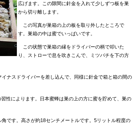
広げます。この隙間に針金を入れて少しずつ板を巣
から切り離します。
この写真が巣箱の上の板を取り外したところで
す。巣箱の中は蜜でいっぱいです。
この状態で巣箱の縁をドライバーの柄で叩いた
り、ストローで息を吹きこんで、ミツバチを下の方
マイナスドライバーを差し込んで、同様に針金で箱と箱の間の
の習性によります。日本蜜蜂は巣の上の方に蜜を貯めて、巣の
。
ル角です。高さが約18センチメートルです。5リットル程度の