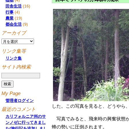
植物
(4)
田舎生活
(16)
行事
(4)
農業
(19)
都会生活
(9)
アーカイブ
リンク集等
リンク集
サイト内検索
My Page
管理者ログイン
した。この写真を見ると、どうやら
最近のコメント
カリフォルニア州のサ
写真でみると、飛来時の興奮状態
ンノゼに行ってきまし
蜂の勢いに圧倒されます。
た(旅行記を追加しまし