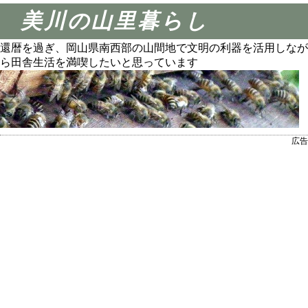
美川の山里暮らし
還暦を過ぎ、岡山県南西部の山間地で文明の利器を活用しなが
ら田舎生活を満喫したいと思っています
広告